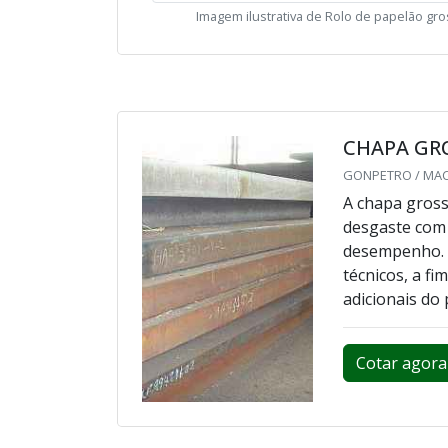
Imagem ilustrativa de Rolo de papelão gr
CHAPA GR
GONPETRO / MACA
A chapa gross
desgaste com f
desempenho. A
técnicos, a f
adicionais do
Cotar agora