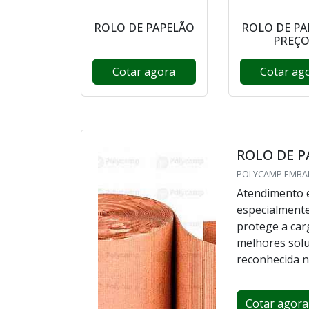
ROLO DE PAPELÃO
ROLO DE PA
PREÇ
Cotar agora
Cotar ag
ROLO DE 
POLYCAMP EMBAL
Atendimento e
especialmente
protege a car
melhores sol
reconhecida n
Cotar agora