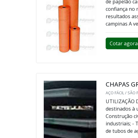
de papelão c
confiança no 
resultados as
campinas A ve
Cotar agora
CHAPAS G
AÇO FÁCIL / SÃO 
UTILIZAÇÃO D
destinados à 
Construção ci
industriais; -
de tubos de a