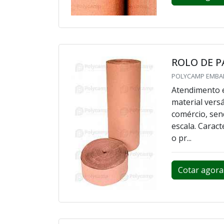
ROLO DE 
POLYCAMP EMBAL
Atendimento e
material vers
comércio, sen
escala. Carac
o pr...
Cotar agora