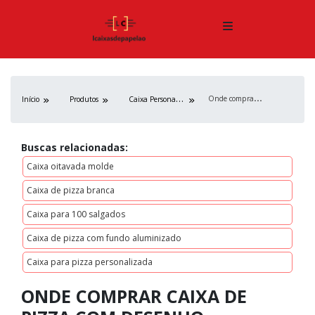
O
nde comprar caixa de pizza com desenho
C
aixa Personalizada
Início
Produtos
Buscas relacionadas:
Caixa oitavada molde
Caixa de pizza branca
Caixa para 100 salgados
Caixa de pizza com fundo aluminizado
Caixa para pizza personalizada
ONDE COMPRAR CAIXA DE