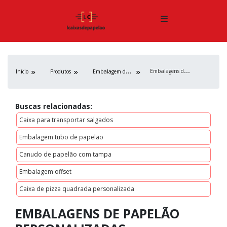
E
mbalagens de papelão personalizadas
E
mbalagem de papelão
Início
Produtos
Buscas relacionadas:
Caixa para transportar salgados
Embalagem tubo de papelão
Canudo de papelão com tampa
Embalagem offset
Caixa de pizza quadrada personalizada
EMBALAGENS DE PAPELÃO