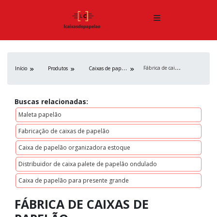
F
ábrica de caixas de papelão
C
aixas de papelão
Início
Produtos
Buscas relacionadas:
Maleta papelão
Fabricação de caixas de papelão
Caixa de papelão organizadora estoque
Distribuidor de caixa palete de papelão ondulado
Caixa de papelão para presente grande
FÁBRICA DE CAIXAS DE