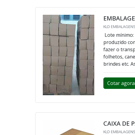
EMBALAGEM
KLD EMBALAGENS
Lote mínimo:
produzido com
fazer o trans
folhetos, cane
brindes etc. A
Cotar agora
CAIXA DE
KLD EMBALAGENS