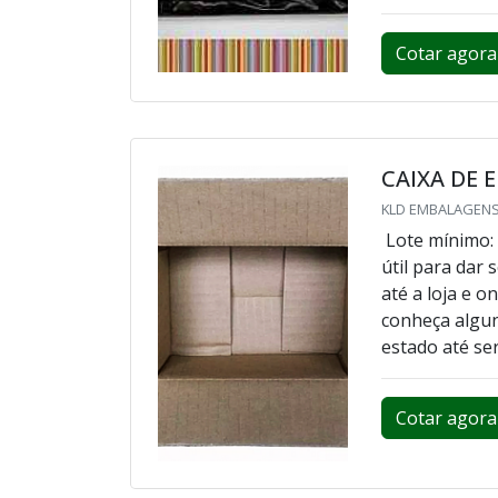
Cotar agora
CAIXA DE 
KLD EMBALAGENS
Lote mínimo:
útil para dar
até a loja e o
conheça algun
estado até se
Cotar agora