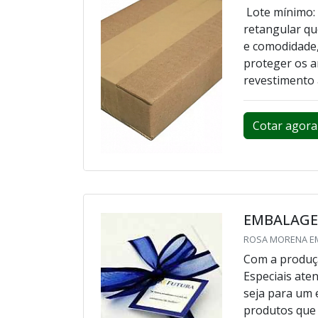
Lote mínimo:
retangular qu
e comodidade,
proteger os a
revestimento 
Cotar agora
EMBALAGEM
ROSA MORENA EM
Com a produç
Especiais ate
seja para um
produtos que 