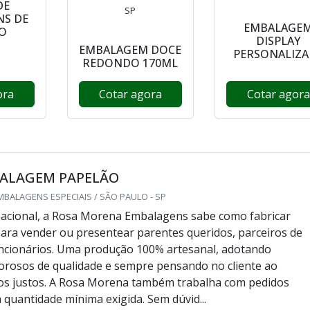
DE
SP
NS DE
EMBALAGE
O
DISPLAY
EMBALAGEM DOCE
PERSONALIZA
REDONDO 170ML
ora
Cotar agora
Cotar agora
BALAGEM PAPELÃO
BALAGENS ESPECIAIS / SÃO PAULO - SP
acional, a Rosa Morena Embalagens sabe como fabricar
ra vender ou presentear parentes queridos, parceiros de
ncionários. Uma produção 100% artesanal, adotando
orosos de qualidade e sempre pensando no cliente ao
os justos. A Rosa Morena também trabalha com pedidos
 quantidade mínima exigida. Sem dúvid...