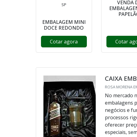
VENDA 
SP
EMBALAGE
PAPELÃ
EMBALAGEM MINI
DOCE REDONDO
Cotar agora
Cotar ag
CAIXA EM
ROSA MORENA EM
No mercado n
embalagens pa
negócios e fu
processos rig
oferecer preç
especiais, sem