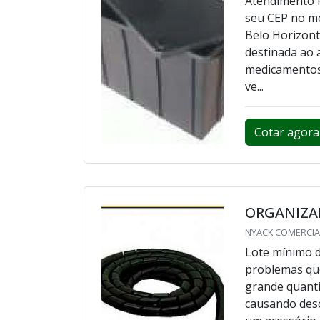
Atendimento P
seu CEP no m
Belo Horizonte
destinada ao 
medicamentos,
ve...
Cotar agora
ORGANIZAD
NYACK COMERCIAL
Lote mínimo d
problemas que
grande quanti
causando deso