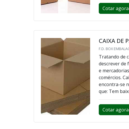
Cotar agora
CAIXA DE
F.D. BOX EMBALA
Tratando de 
descrever de
e mercadorias
comércios. Ca
encontra-se n
que: Tem baixo
Cotar agora