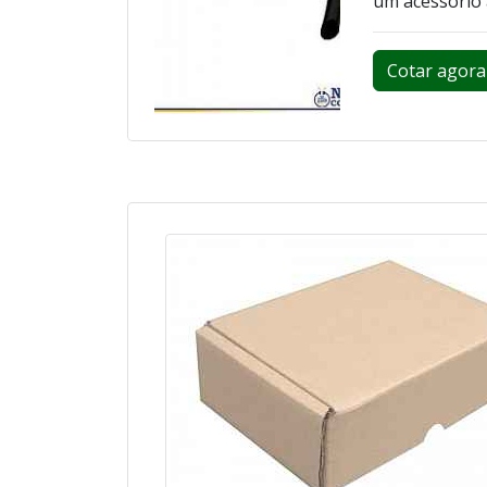
um acessório a
Cotar agora