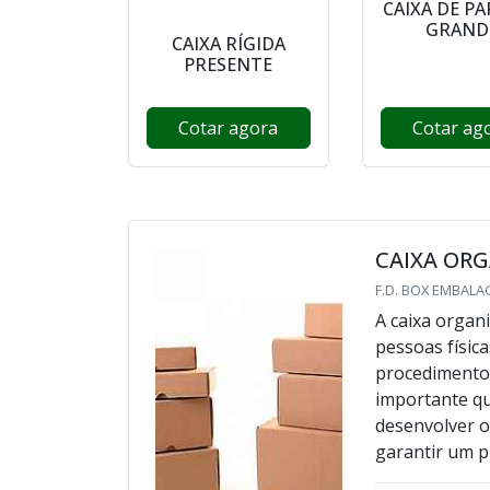
CAIXA DE P
GRAND
CAIXA RÍGIDA
PRESENTE
Cotar agora
Cotar ag
CAIXA OR
F.D. BOX EMBALA
A caixa organ
pessoas física
procedimentos 
importante qu
desenvolver 
garantir um pr