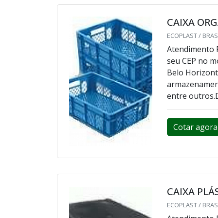
CAIXA OR
ECOPLAST / BRASI
Atendimento P
seu CEP no m
Belo Horizont
armazenament
entre outros.D
Cotar agora
CAIXA PL
ECOPLAST / BRASI