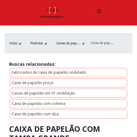
C
aixa de papelão com tampa grande
C
aixas de papelão
Início
Produtos
Buscas relacionadas:
Fabricantes de caixa de papelão ondulado
Caixa de papelão preço
Caixas de papelão em 01 ondulação
Caixa de papelão com colmeia
Caixa de papelão com alça
CAIXA DE PAPELÃO COM