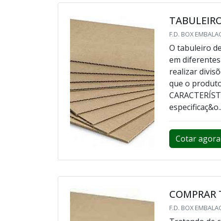
TABULEIR
F.D. BOX EMBALA
O tabuleiro d
em diferentes
realizar divis
que o produto
CARACTERÍSTI
especificaç&o..
Cotar agora
COMPRAR 
F.D. BOX EMBALA