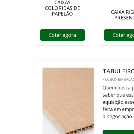
CAIXAS
COLORIDAS DE
CAIXA RÍ
PAPELÃO
PRESEN
Cotar agora
Cotar ag
TABULEIR
F.D. BOX EMBALA
Quem busca po
saber que ess
aquisição ass
feita em empr
a negociação