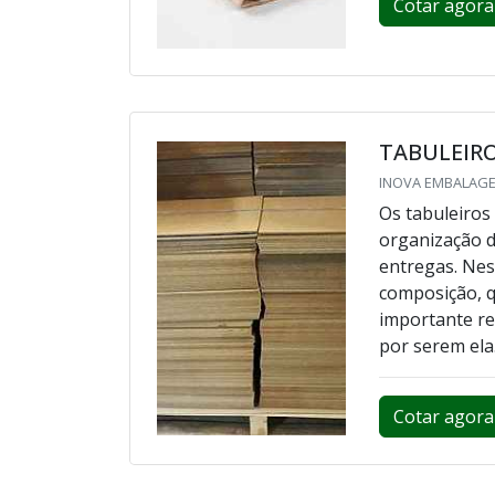
Cotar agora
TABULEIR
INOVA EMBALAGEN
Os tabuleiros
organização 
entregas. Nes
composição, q
importante re
por serem ela.
Cotar agora