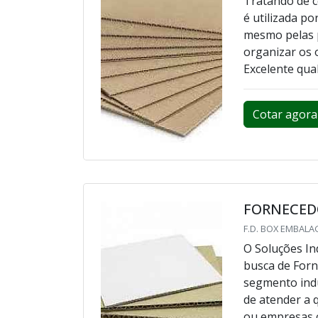
Tratando de c
é utilizada p
mesmo pelas p
organizar os 
Excelente qual
Cotar agora
FORNECED
F.D. BOX EMBALA
O Soluções Ind
busca de Forn
segmento indu
de atender a 
ou empresas c