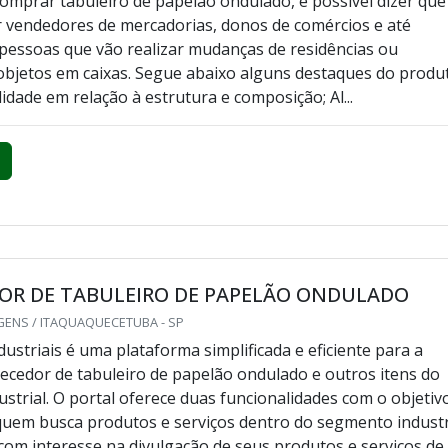
omprar tabuleiro de papelão ondulado, é possível dizer que
or vendedores de mercadorias, donos de comércios e até
essoas que vão realizar mudanças de residências ou
objetos em caixas. Segue abaixo alguns destaques do produ
idade em relação à estrutura e composição; Al...
OR DE TABULEIRO DE PAPELÃO ONDULADO
GENS / ITAQUAQUECETUBA - SP
ustriais é uma plataforma simplificada e eficiente para a
ecedor de tabuleiro de papelão ondulado e outros itens do
strial. O portal oferece duas funcionalidades com o objetiv
quem busca produtos e serviços dentro do segmento industr
om interesse na divulgação de seus produtos e serviços de