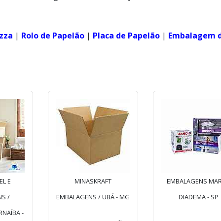
izza
|
Rolo de Papelão
|
Placa de Papelão
|
Embalagem 
EL E
MINASKRAFT
EMBALAGENS MAR
S /
EMBALAGENS / UBÁ - MG
DIADEMA - SP
NAÍBA -