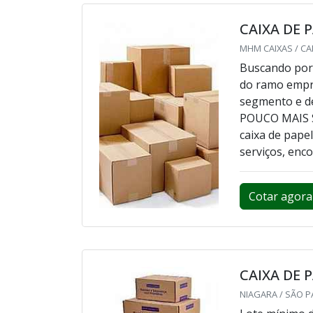
CAIXA DE 
MHM CAIXAS / CA
Buscando por 
do ramo empre
segmento e de
POUCO MAIS 
caixa de pap
serviços, encon
Cotar agora
CAIXA DE 
NIAGARA / SÃO P