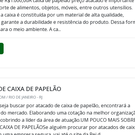
e R$1.000,00A caixa de papelão preço atacado é importante
rte de alimentos, objetos, móveis, entre outros utensílios.
a caixa é constituída por um material de alta qualidade,
e garante a durabilidade e resistência do produto. Dessa for
ara o meio ambiente. A ca...
E CAIXA DE PAPELÃO
M / RIO DE JANEIRO - RJ
eja buscar por atacado de caixa de papelão, encontrará a
r do mercado. Elaborando uma cotação na melhor organizaç
scobrindo a líder da área de atuação.UM POUCO MAIS SOBR
AIXA DE PAPELÃOSe alguém procurar por atacados de caix
uma empresa segura, vai até o site da Rei d...