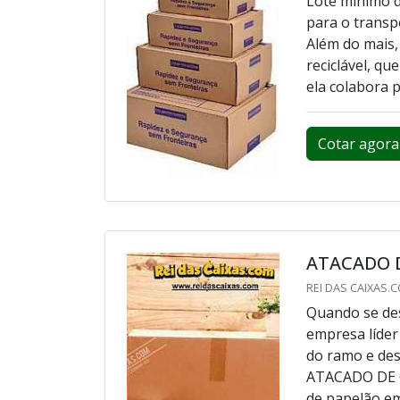
Lote mínimo d
para o transpo
Além do mais, 
reciclável, qu
ela colabora p
Cotar agora
ATACADO D
REI DAS CAIXAS.CO
Quando se des
empresa líde
do ramo e de
ATACADO DE C
de papelão em 