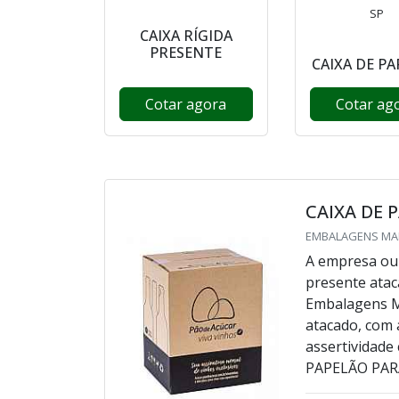
SP
CAIXA RÍGIDA
PRESENTE
CAIXA DE P
Cotar agora
Cotar ag
CAIXA DE 
EMBALAGENS MAR
A empresa ou 
presente atac
Embalagens Ma
atacado, com
assertividad
PAPELÃO PAR