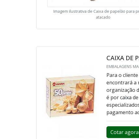
Imagem ilustrativa de Caixa de papelão para 
atacado
CAIXA DE 
EMBALAGENS MAR
Para o client
encontrará a
organização d
é por caixa d
especializado
pagamento ac
Cotar agora