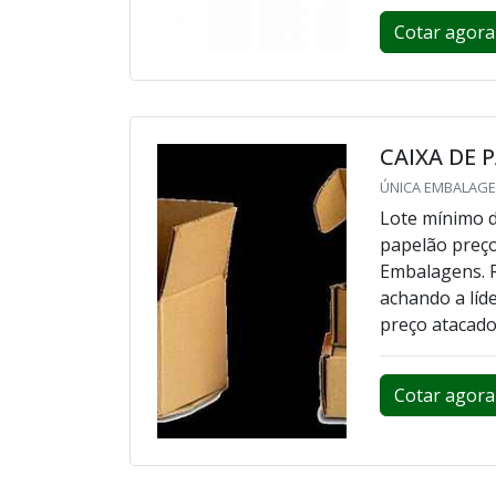
Cotar agora
CAIXA DE 
ÚNICA EMBALAGEN
Lote mínimo d
papelão preço
Embalagens. 
achando a líd
preço atacado
Cotar agora