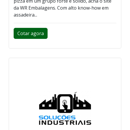
pizza em um grupo forte e sólido, acha o site
da WR Embalagens. Com alto know-how em
assadeira...
Cotar agora