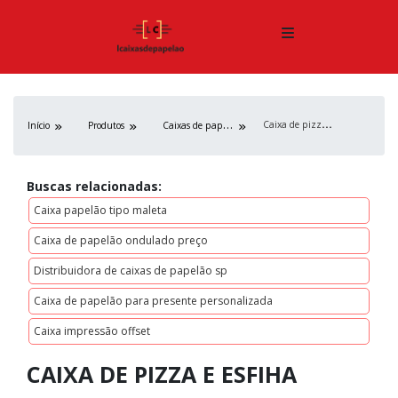
C
aixa de pizza e esfiha
C
aixas de papelão
Início
Produtos
Buscas relacionadas:
Caixa papelão tipo maleta
Caixa de papelão ondulado preço
Distribuidora de caixas de papelão sp
Caixa de papelão para presente personalizada
Caixa impressão offset
CAIXA DE PIZZA E ESFIHA