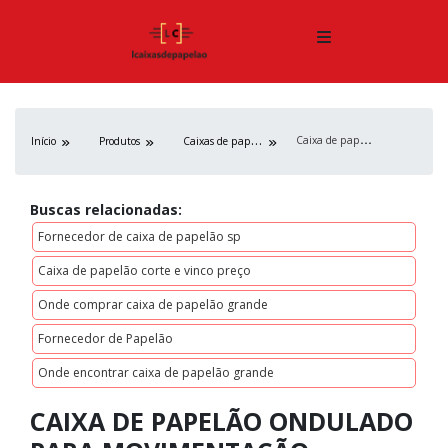
C
aixa de papelão ondulado para movimentação interna
C
aixas de papelão
Início
Produtos
Buscas relacionadas:
Fornecedor de caixa de papelão sp
Caixa de papelão corte e vinco preço
Onde comprar caixa de papelão grande
Fornecedor de Papelão
Onde encontrar caixa de papelão grande
CAIXA DE PAPELÃO ONDULADO