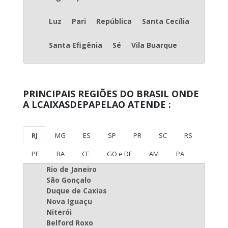
Luz
Pari
República
Santa Cecília
Santa Efigênia
Sé
Vila Buarque
PRINCIPAIS REGIÕES DO BRASIL ONDE
A LCAIXASDEPAPELAO ATENDE :
RJ
MG
ES
SP
PR
SC
RS
PE
BA
CE
GO e DF
AM
PA
Rio de Janeiro
São Gonçalo
Duque de Caxias
Nova Iguaçu
Niterói
Belford Roxo