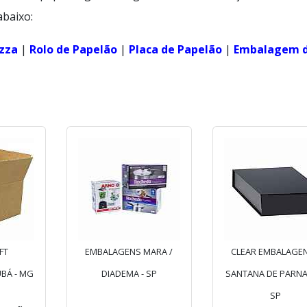
abaixo:
izza
|
Rolo de Papelão
|
Placa de Papelão
|
Embalagem 
FT
EMBALAGENS MARA /
CLEAR EMBALAGEN
BÁ - MG
DIADEMA - SP
SANTANA DE PARNAÍ
SP