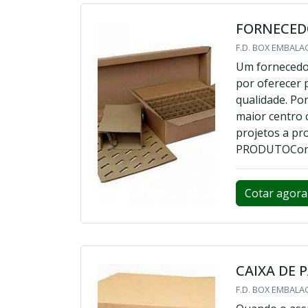
FORNECEDO
F.D. BOX EMBALA
Um fornecedor
por oferecer 
qualidade. Po
maior centro 
projetos a p
PRODUTOConsid
Cotar agora
CAIXA DE 
F.D. BOX EMBALA