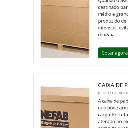
Quando o assu
destinado par
médio e grand
produzido de 
intensos, evi
clim&aa...
Cotar agora
CAIXA DE 
NEFAB / CAÇAPAV
A caixa de pa
que pode arm
carga. Entret
atenção no mo