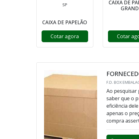
CAIXA DE P
SP
GRAND
CAIXA DE PAPELÃO
Cotar agora
Cotar ag
FORNECEDO
F.D. BOX EMBALA
Ao pesquisar 
saber que o p
eficiência del
apenas o preç
compra asser