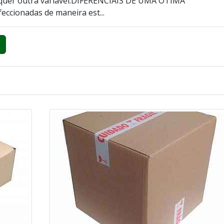
lquer outra variável.DIFERENCIAIS DE UMA ÓTIMA
cionadas de maneira est...