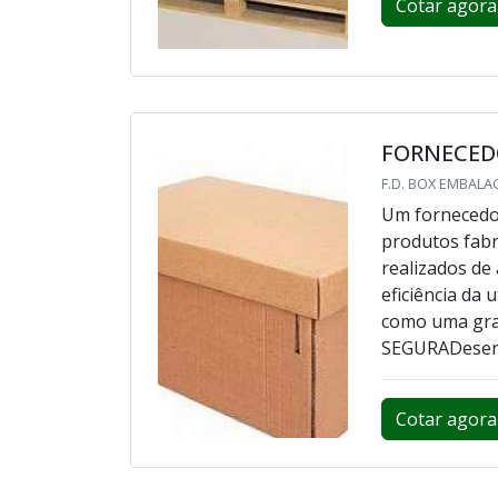
Cotar agora
FORNECEDO
F.D. BOX EMBALA
Um fornecedor
produtos fabr
realizados de
eficiência da 
como uma gr
SEGURADesenvo
Cotar agora