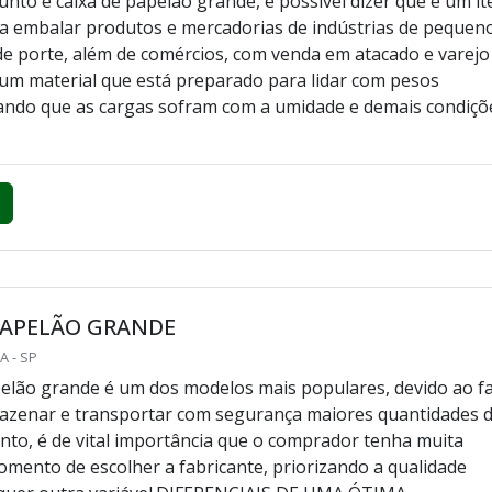
nto é caixa de papelão grande, é possível dizer que é um i
a embalar produtos e mercadorias de indústrias de pequen
e porte, além de comércios, com venda em atacado e varejo
um material que está preparado para lidar com pesos
tando que as cargas sofram com a umidade e demais condiçõ
PAPELÃO GRANDE
A - SP
pelão grande é um dos modelos mais populares, devido ao f
azenar e transportar com segurança maiores quantidades 
anto, é de vital importância que o comprador tenha muita
mento de escolher a fabricante, priorizando a qualidade