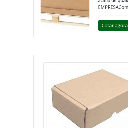
acima de qua
EMPRESAConfec
Cotar agora