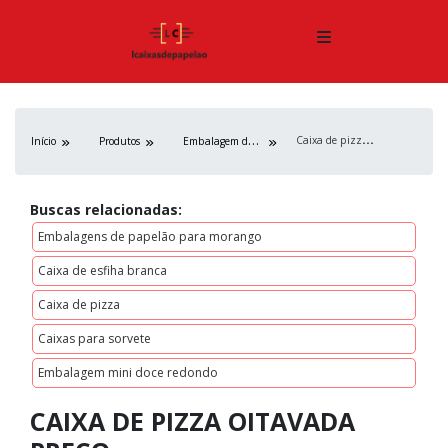
C
aixa de pizza oitavada preço
E
mbalagem de papelão
Início
Produtos
Buscas relacionadas:
Embalagens de papelão para morango
Caixa de esfiha branca
Caixa de pizza
Caixas para sorvete
Embalagem mini doce redondo
CAIXA DE PIZZA OITAVADA