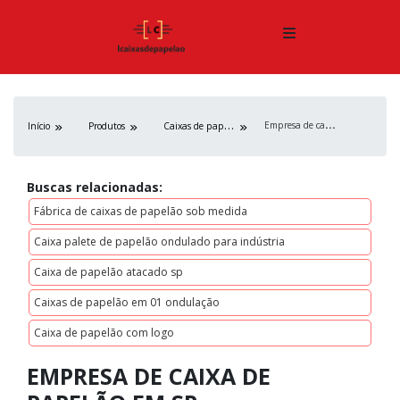
E
mpresa de caixa de papelão em sp
C
aixas de papelão
Início
Produtos
Buscas relacionadas:
Fábrica de caixas de papelão sob medida
Caixa palete de papelão ondulado para indústria
Caixa de papelão atacado sp
Caixas de papelão em 01 ondulação
Caixa de papelão com logo
EMPRESA DE CAIXA DE