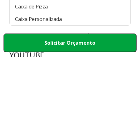
Caixa de Pizza
Caixa Personalizada
VEJA ALGUMAS REFERÊNCIAS DE
Solicitar Orçamento
PAPELÃO ONDULADO FOLHA NO
YOUTUBE