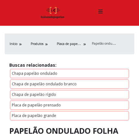
P
apelão ondulado folha
P
laca de papelão
Início
Produtos
Buscas relacionadas:
Chapa papelão ondulado
Chapa de papelão ondulado branco
Chapa de papelão rígido
Placa de papelão prensado
Placa de papelão grande
PAPELÃO ONDULADO FOLHA