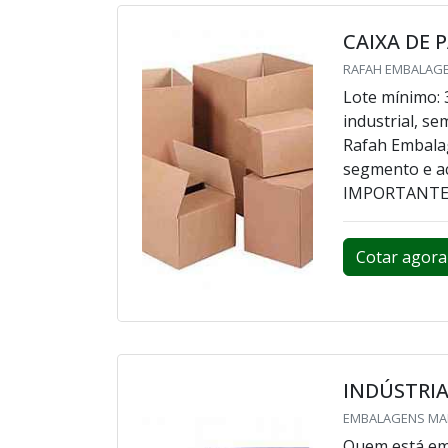
CAIXA DE 
RAFAH EMBALAGEN
Lote mínimo: 
industrial, s
Rafah Embala
segmento e ac
IMPORTANTES
Cotar agora
INDÚSTRIA
EMBALAGENS MAR
Quem está em 