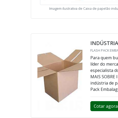
Imagem ilustrativa de Caixa de papelão indu
INDÚSTRI
FLASH PACK EMBA
Para quem bus
líder do merc
especialista 
MAIS SOBRE 
indústria de 
Pack Embalage
Cotar agora