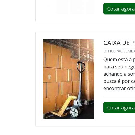
Cotar agora
CAIXA DE 
OFFICEPACK EMBA
Quem está à p
para seu negó
achando a sof
busca é por c
encontrar óti
Cotar agora