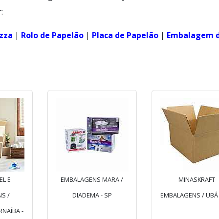
:
izza
|
Rolo de Papelão
|
Placa de Papelão
|
Embalagem 
EL E
EMBALAGENS MARA /
MINASKRAFT
S /
DIADEMA - SP
EMBALAGENS / UBÁ
NAÍBA -