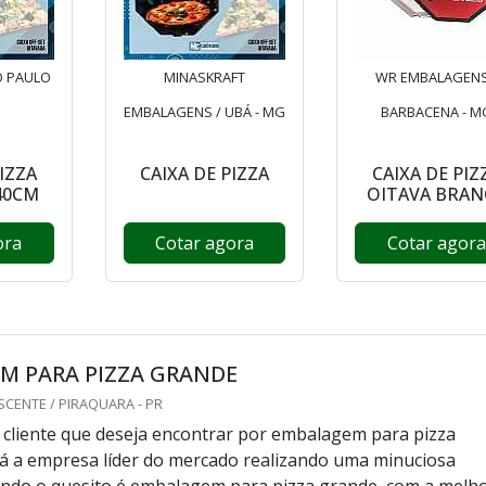
O PAULO
MINASKRAFT
WR EMBALAGENS
EMBALAGENS / UBÁ - MG
BARBACENA - M
PIZZA
CAIXA DE PIZZA
CAIXA DE PIZ
40CM
OITAVA BRAN
ora
Cotar agora
Cotar agora
M PARA PIZZA GRANDE
CENTE / PIRAQUARA - PR
cliente que deseja encontrar por embalagem para pizza
á a empresa líder do mercado realizando uma minuciosa
ndo o quesito é embalagem para pizza grande, com a melh