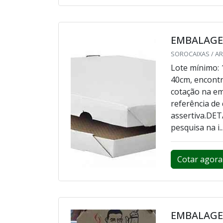
EMBALAGE
SOROCAIXAS / AR
Lote mínimo:
40cm, encont
cotação na e
referência de
assertiva.D
pesquisa na i..
Cotar agora
EMBALAGE