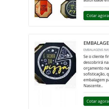
Cotar agora
EMBALAGE
EMBALAGENS NAS
Se o cliente 
descobrirá na
orçamento na 
sofisticação,
embalagem par
Nascente...
Cotar agora