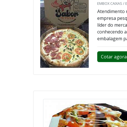
EMBOX CAIXAS / 
Atendimento n
empresa pesq
líder do mer
conhecendo a 
embalagem par
Cotar agora