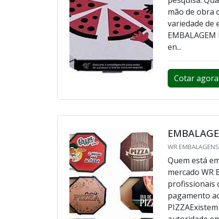
mão de obra d
variedade de
EMBALAGEM P
en...
Cotar agora
EMBALAGE
WR EMBALAGENS 
Quem está em 
mercado WR E
profissionais
pagamento a
PIZZAExistem
autoridade em