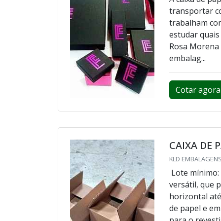
transportar c
trabalham com
estudar quais
Rosa Morena E
embalag...
Cotar agora
CAIXA DE 
KLD EMBALAGENS
Lote mínimo: 
versátil, que 
horizontal at
de papel e em
para o revesti