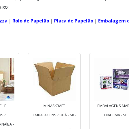
ixo:
izza
|
Rolo de Papelão
|
Placa de Papelão
|
Embalagem 
EL E
MINASKRAFT
EMBALAGENS MAR
S /
EMBALAGENS / UBÁ - MG
DIADEMA - SP
NAÍBA -