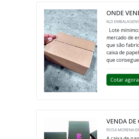
ONDE VEND
KLD EMBALAGENS
Lote mínimo:
mercado de em
que são fabri
caixa de papel
que conseguem
Cotar agora
VENDA DE 
ROSA MORENA EM
A caixa de pa