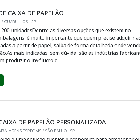
E CAIXA DE PAPELÃO
 / GUARULHOS - SP
 200 unidadesDentre as diversas opções que existem no
balagens, é muito importante que quem precise adquirir a
cadas a partir de papel, saiba de forma detalhada onde vend
ão.As mais indicadas, sem dúvida, são as indústrias fabrican
 produzir o invólucro d...
CAIXA DE PAPELÃO PERSONALIZADA
BALAGENS ESPECIAIS / SÃO PAULO - SP
pelão é uma solução simples e econômica para armazenar o