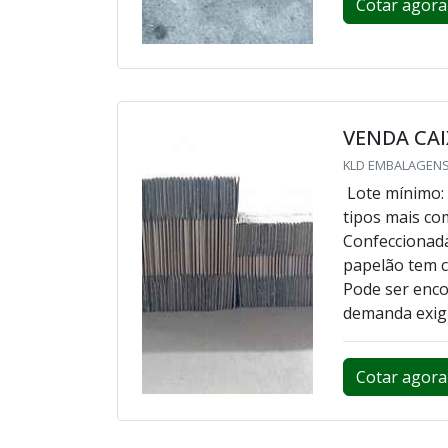
Cotar agora
VENDA CAI
KLD EMBALAGENS
Lote mínimo: 
tipos mais co
Confeccionada 
papelão tem c
Pode ser enco
demanda exigid
Cotar agora