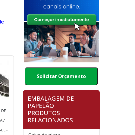
de
Solicitar Orçamento
EMBALAGEM DE
PAPELÃO
 DE
PRODUTOS
RELACIONADOS
A /
UL -