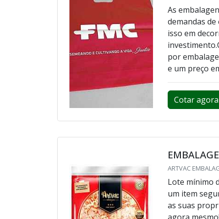
As embalagens
demandas de c
isso em decor
investimento.
por embalagen
e um preço em
Cotar agora
EMBALAGE
ARTVAC EMBALAG
Lote mínimo d
um item segur
as suas propr
agora mesmo