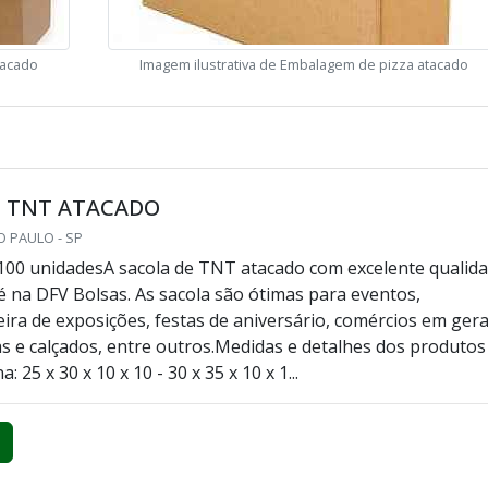
tacado
Imagem ilustrativa de Embalagem de pizza atacado
E TNT ATACADO
O PAULO - SP
100 unidadesA sacola de TNT atacado com excelente qualid
 é na DFV Bolsas. As sacola são ótimas para eventos,
eira de exposições, festas de aniversário, comércios em gera
as e calçados, entre outros.Medidas e detalhes dos produtos
 25 x 30 x 10 x 10 - 30 x 35 x 10 x 1...