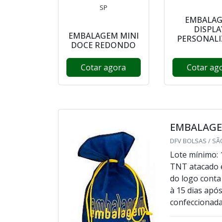
SP
EMBALA
DISPLA
EMBALAGEM MINI
PERSONALI
DOCE REDONDO
Cotar agora
Cotar ag
EMBALAGE
DFV BOLSAS / SÃ
Lote mínimo: 
TNT atacado e
do logo conta
à 15 dias apó
confeccionada