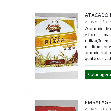
ATACADO 
VISUART / SÃO P
O atacado de 
e fornece mat
utilização em
medicamentos,
atacado traba
qual é derivad
Cotar agora
EMBALAGE
VISUART / SÃO P