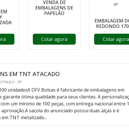
VENDA DE
SP
EMBALAGENS DE
GEM
PAPELÃO
Y
EMBALAGEM D
ZADA
REDONDO 17
ora
Cotar agora
Cotar agora
NS EM TNT ATACADO
O PAULO - SP
100 unidadesA DFV Bolsas é fabricante de embalagens em
 garante ótima qualidade para seus clientes. A personaliza
 com um mínimo de 100 peças, com entrega nacional entre 
s aprovação.A sacola do anunciado possui duas alças e é
 em TNT metalizado...