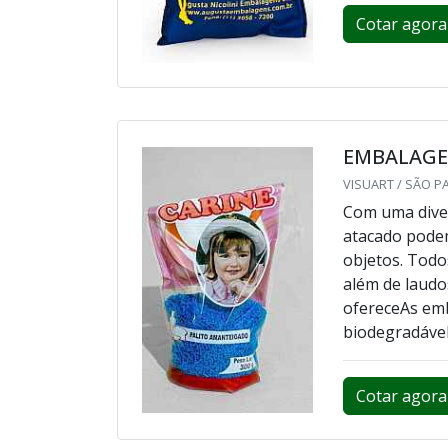
Cotar agora
EMBALAGE
VISUART / SÃO P
Com uma dive
atacado podem
objetos. Tod
além de laudo
ofereceAs emb
biodegradável n
Cotar agora