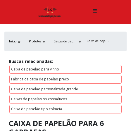
C
aixa de papelão para 6 garrafas
C
aixas de papelão
Início
Produtos
Buscas relacionadas:
Caixa de papelão para vinho
Fábrica de caixa de papelão preço
Caixa de papelão personalizada grande
Caixas de papelão sp cosméticos
Caixa de papelão tipo colmeia
CAIXA DE PAPELÃO PARA 6