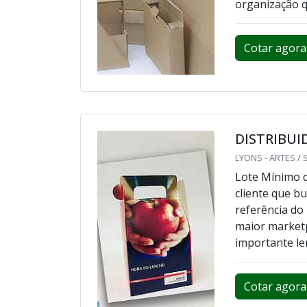
organização q
Cotar agora
DISTRIBUI
LYONS - ARTES / 
Lote Mínimo 
cliente que bu
referência do
maior marketp
importante le
Cotar agora