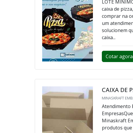
LOTE MÍNIMO:
caixa de pizz
comprar na or
um atendiment
solucionem qu
caixa...
Cotar agora
CAIXA DE 
MINASKRAFT EMB
Atendimento E
EmpresasQuem 
Minaskraft E
produtos que 