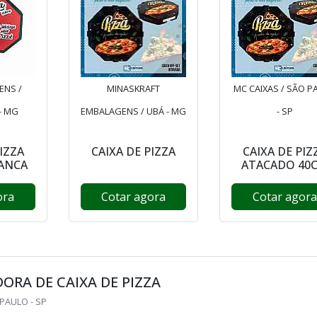
ENS /
MINASKRAFT
MC CAIXAS / SÃO P
- MG
EMBALAGENS / UBÁ - MG
- SP
PIZZA
CAIXA DE PIZZA
CAIXA DE PIZ
ANCA
ATACADO 40
ora
Cotar agora
Cotar agora
DORA DE CAIXA DE PIZZA
 PAULO - SP