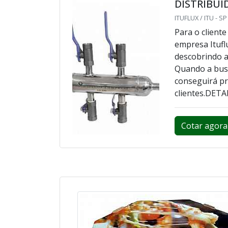
DISTRIBUI
ITUFLUX / ITU - SP
Para o client
empresa Itufl
descobrindo a
Quando a busc
conseguirá p
clientes.DET
Cotar agora