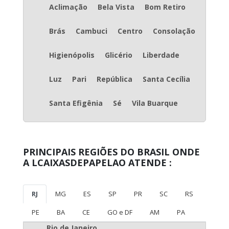
Aclimação
Bela Vista
Bom Retiro
Brás
Cambuci
Centro
Consolação
Higienópolis
Glicério
Liberdade
Luz
Pari
República
Santa Cecília
Santa Efigênia
Sé
Vila Buarque
PRINCIPAIS REGIÕES DO BRASIL ONDE
A LCAIXASDEPAPELAO ATENDE :
RJ
MG
ES
SP
PR
SC
RS
PE
BA
CE
GO e DF
AM
PA
Rio de Janeiro