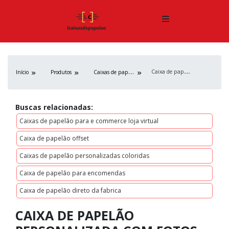
C
aixa de papelão personalizada com fotos
C
aixas de papelão
Início
Produtos
Buscas relacionadas:
Caixas de papelão para e commerce loja virtual
Caixa de papelão offset
Caixas de papelão personalizadas coloridas
Caixa de papelão para encomendas
Caixa de papelão direto da fabrica
CAIXA DE PAPELÃO