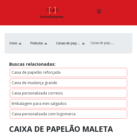
C
aixa de papelão maleta
C
aixas de papelão
Início
Produtos
Buscas relacionadas:
Caixa de papelão reforçada
Caixa de mudança grande
Caixa personalizada correios
Embalagem para mini salgados
Caixa personalizada com logomarca
CAIXA DE PAPELÃO MALETA