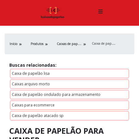
C
aixa de papelão para vender
C
aixas de papelão
Início
Produtos
Buscas relacionadas:
Caixa de papelão lisa
Caixas arquivo morto
Caixa de papelão ondulado para armazenamento
Caixas para ecommerce
Caixa de papelão atacado sp
CAIXA DE PAPELÃO PARA