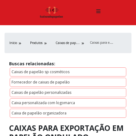
C
aixas para exportação em papelão ondulado
C
aixas de papelão
Início
Produtos
Buscas relacionadas:
Caixas de papelão sp cosméticos
Fornecedor de caixas de papelão
Caixas de papelão personalizadas
Caixa personalizada com logomarca
Caixa de papelão organizadora
CAIXAS PARA EXPORTAÇÃO EM