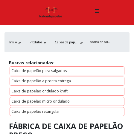
F
ábrica de caixa de papelão preço
C
aixas de papelão
Início
Produtos
Buscas relacionadas:
Caixa de papelão para salgados
Caixa de papelão a pronta entrega
Caixa de papelão ondulado kraft
Caixa de papelão micro ondulado
Caixa de papelão retangular
FÁBRICA DE CAIXA DE PAPELÃO