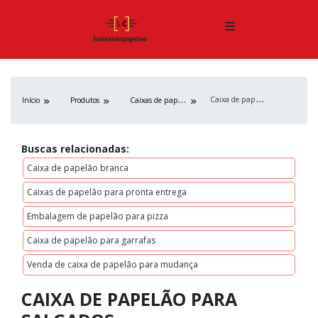
C
aixa de papelão para salgados
C
aixas de papelão
Início
Produtos
Buscas relacionadas:
Caixa de papelão branca
Caixas de papelão para pronta entrega
Embalagem de papelão para pizza
Caixa de papelão para garrafas
Venda de caixa de papelão para mudança
CAIXA DE PAPELÃO PARA