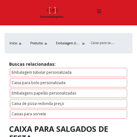
C
aixa para salgados de festa
E
mbalagem de papelão
Início
Produtos
Buscas relacionadas:
Embalagem tubular personalizada
Caixa para bolo personalizada
Embalagens papelão personalizadas
Caixa de pizza redonda preço
Caixas para sorvete
CAIXA PARA SALGADOS DE