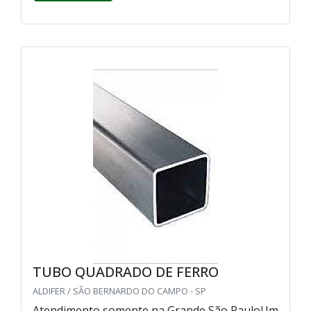
TUBO QUADRADO DE FERRO
ALDIFER / SÃO BERNARDO DO CAMPO - SP
Atendimento somente na Grande São PauloUm