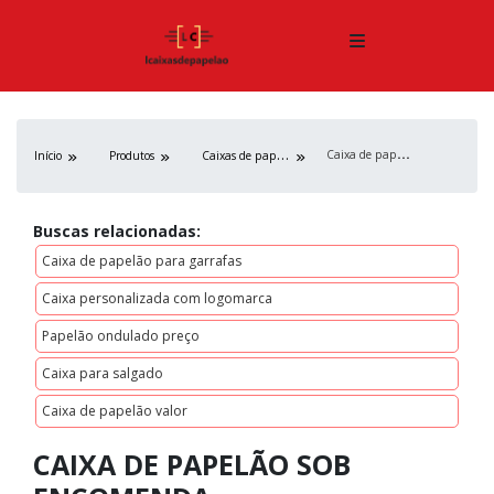
C
aixa de papelão sob encomenda
C
aixas de papelão
Início
Produtos
Buscas relacionadas:
Caixa de papelão para garrafas
Caixa personalizada com logomarca
Papelão ondulado preço
Caixa para salgado
Caixa de papelão valor
CAIXA DE PAPELÃO SOB