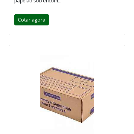
papelão sob encom...
Cotar agora