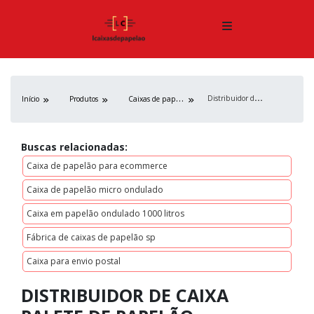
D
istribuidor de caixa palete de papelão ondulado
C
aixas de papelão
Início
Produtos
Buscas relacionadas:
Caixa de papelão para ecommerce
Caixa de papelão micro ondulado
Caixa em papelão ondulado 1000 litros
Fábrica de caixas de papelão sp
Caixa para envio postal
DISTRIBUIDOR DE CAIXA