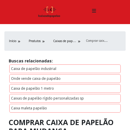
C
omprar caixa de papelão para mudança
C
aixas de papelão
Início
Produtos
Buscas relacionadas:
Caixa de papelão industrial
Onde vende caixa de papelão
Caixa de papelão 1 metro
Caixas de papelão rígido personalizadas sp
Caixa maleta papelão
COMPRAR CAIXA DE PAPELÃO