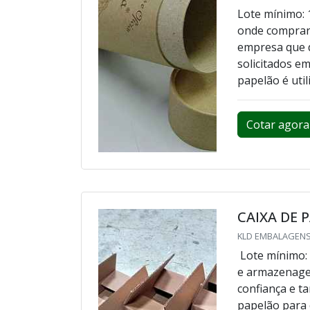
Lote mínimo: 
onde comprar
empresa que d
solicitados e
papelão é util
Cotar agora
CAIXA DE 
KLD EMBALAGENS
Lote mínimo:
e armazenagem
confiança e t
papelão para 