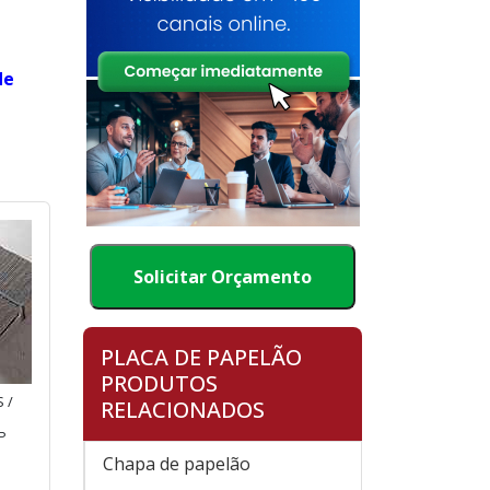
de
Solicitar Orçamento
PLACA DE PAPELÃO
PRODUTOS
 /
RELACIONADOS
P
Chapa de papelão