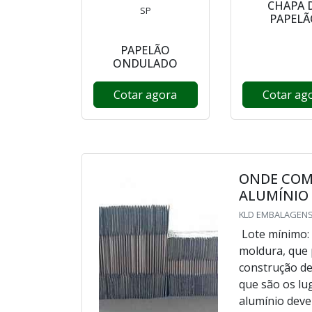
CHAPA 
SP
PAPELÃ
PAPELÃO
ONDULADO
Cotar agora
Cotar ag
ONDE COM
ALUMÍNIO
KLD EMBALAGENS
Lote mínimo: 
moldura, que 
construção de 
que são os lu
alumínio deve