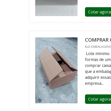
Cotar agora
COMPRAR C
KLD EMBALAGENS
Lote mínimo: 
formas de um
comprar caixa 
que a embalag
adquirir essa
empresa...
Cotar agora