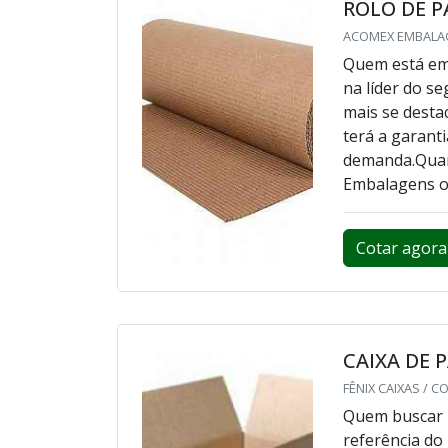
ROLO DE 
ACOMEX EMBALAGE
Quem está em 
na líder do 
mais se desta
terá a garant
demanda.Quan
Embalagens o c
Cotar agora
CAIXA DE
FÊNIX CAIXAS / CO
Quem buscar p
referência do