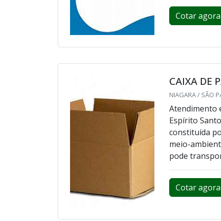
Cotar agora
CAIXA DE
NIAGARA / SÃO P
Atendimento e
Espírito Sant
constituída po
meio-ambiente
pode transport
Cotar agora