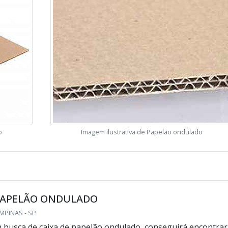
o
Imagem ilustrativa de Papelão ondulado
 PAPELÃO ONDULADO
MPINAS - SP
busca de caixa de papelão ondulado, conseguirá encontrar