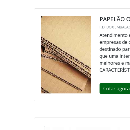
PAPELÃO 
F.D. BOX EMBALA
Atendimento e
empresas de d
destinado par
que uma inten
melhores e m
CARACTERÍST
Cotar agora