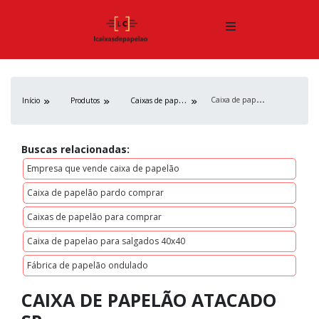
C
aixa de papelão atacado sp
C
aixas de papelão
Início
Produtos
Buscas relacionadas:
Empresa que vende caixa de papelão
Caixa de papelão pardo comprar
Caixas de papelão para comprar
Caixa de papelao para salgados 40x40
Fábrica de papelão ondulado
CAIXA DE PAPELÃO ATACADO