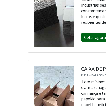
indústrias d
constantemen
lucros e qual
recipientes d
Cotar agora
CAIXA DE 
KLD EMBALAGENS
Lote mínimo:
e armazenagem
confiança e t
papelão para 
papel benefic