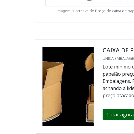
Imagem ilustrativa de Preço de caixa de pa
CAIXA DE 
ÚNICA EMBALAGEN
Lote mínimo d
papelão preço
Embalagens. 
achando a líd
preço atacado
Cotar agora