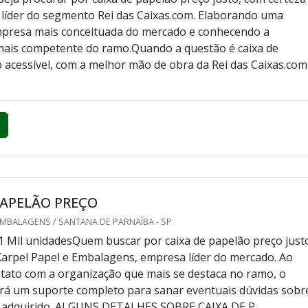
 líder do segmento Rei das Caixas.com. Elaborando uma
mpresa mais conceituada do mercado e conhecendo a
mais competente do ramo.Quando a questão é caixa de
 acessível, com a melhor mão de obra da Rei das Caixas.com
PAPELÃO PREÇO
EMBALAGENS / SANTANA DE PARNAÍBA - SP
1 Mil unidadesQuem buscar por caixa de papelão preço just
Karpel Papel e Embalagens, empresa líder do mercado. Ao
tato com a organização que mais se destaca no ramo, o
erá um suporte completo para sanar eventuais dúvidas sobr
r adquirido. ALGUNS DETALHES SOBRE CAIXA DE P...