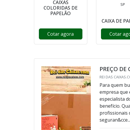
CAIXAS
SP
COLORIDAS DE
PAPELÃO
CAIXA DE P
Cotar agora
Cotar ag
PREÇO DE 
REI DAS CAIXAS.CO
Para quem bus
empresa que é
especialista 
benefício. Qu
profissionais
seguran&cce..