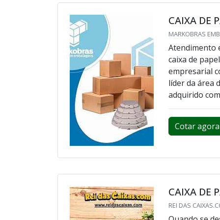
CAIXA DE 
MARKOBRAS EMBAL
Atendimento e
caixa de pape
empresarial 
líder da área
adquirido com 
Cotar agora
CAIXA DE 
REI DAS CAIXAS.CO
Quando se des