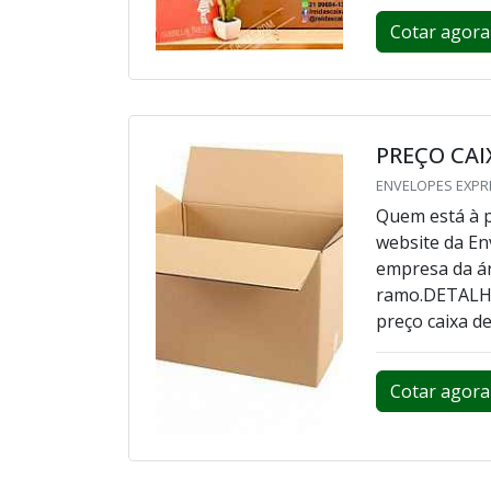
Cotar agora
PREÇO CAI
ENVELOPES EXPRE
Quem está à p
website da En
empresa da á
ramo.DETALH
preço caixa d
Cotar agora