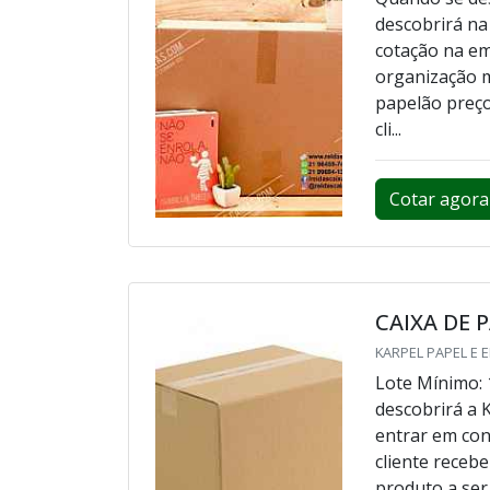
descobrirá na
cotação na e
organização 
papelão preço
cli...
Cotar agora
CAIXA DE 
KARPEL PAPEL E 
Lote Mínimo: 
descobrirá a 
entrar em con
cliente receb
produto a se