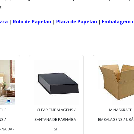
e:
izza
|
Rolo de Papelão
|
Placa de Papelão
|
Embalagem 
EL E
CLEAR EMBALAGENS /
MINASKRAFT
S /
SANTANA DE PARNAÍBA -
EMBALAGENS / UBÁ
NAÍBA -
SP