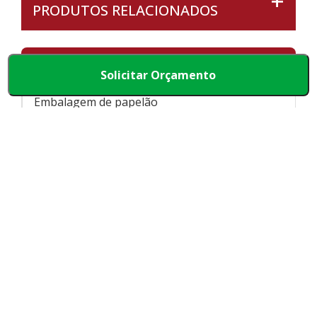
PRODUTOS RELACIONADOS
OUTRAS CATEGORIAS
Solicitar Orçamento
Embalagem de papelão
Placa de papelão
Rolo de papelão
Caixas de papelão
Caixa Personalizada
VEJA ALGUMAS REFERÊNCIAS DE
CAIXA DE PIZZA DESENHO VALOR
NO YOUTUBE