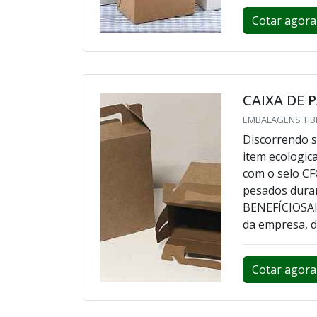
Cotar agora
CAIXA DE 
EMBALAGENS TIBI
Discorrendo s
item ecologic
com o selo CF
pesados dur
BENEFÍCIOSAlé
da empresa, de
Cotar agora