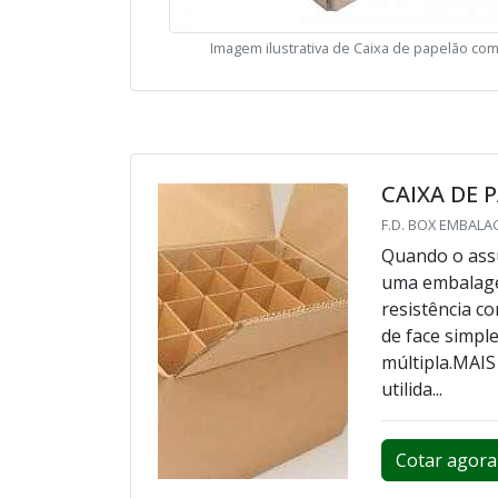
Imagem ilustrativa de Caixa de papelão com
CAIXA DE 
F.D. BOX EMBALA
Quando o assu
uma embalagem
resistência c
de face simpl
múltipla.MA
utilida...
Cotar agora