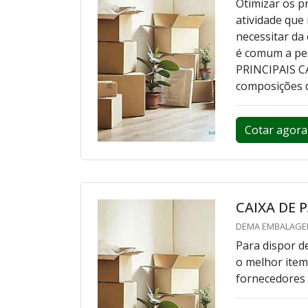
Otimizar os p
atividade que
necessitar da
é comum a pes
PRINCIPAIS 
composições d
Cotar agora
CAIXA DE 
DEMA EMBALAGEN
Para dispor d
o melhor item
fornecedores 