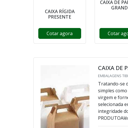
CAIXA DE P
GRAND
CAIXA RÍGIDA
PRESENTE
Cotar agora
Cotar ag
CAIXA DE 
EMBALAGENS TIBI
Tratando-se d
simples como 
virgem e forn
selecionada e
integridade
PRODUTOAlém d