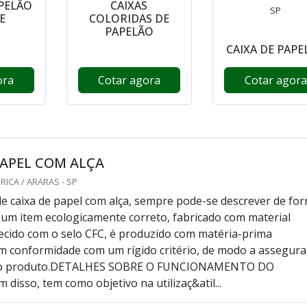
APELÃO
CAIXAS
SP
E
COLORIDAS DE
PAPELÃO
CAIXA DE PAPE
ora
Cotar agora
Cotar agora
PAPEL COM ALÇA
RICA / ARARAS - SP
e caixa de papel com alça, sempre pode-se descrever de fo
um item ecologicamente correto, fabricado com material
ecido com o selo CFC, é produzido com matéria-prima
m conformidade com um rígido critério, de modo a assegura
 do produto.DETALHES SOBRE O FUNCIONAMENTO DO
isso, tem como objetivo na utilizaç&atil...