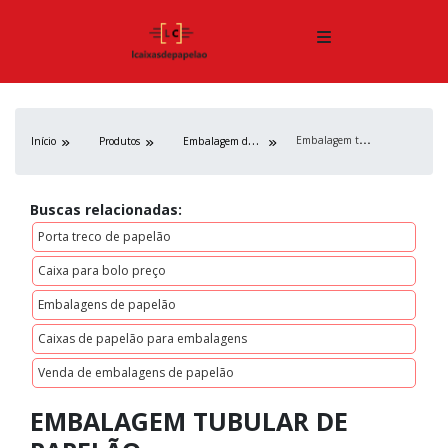
E
mbalagem tubular de papelão
E
mbalagem de papelão
Início
Produtos
Buscas relacionadas:
Porta treco de papelão
Caixa para bolo preço
Embalagens de papelão
Caixas de papelão para embalagens
Venda de embalagens de papelão
EMBALAGEM TUBULAR DE