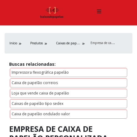
E
mpresa de caixa de papelão personalizada
C
aixas de papelão
Início
Produtos
Buscas relacionadas:
Impressora flexográfica papelão
Caixa de papelão correios
Loja que vende caixa de papelão
Caixas de papelão tipo sedex
Caixa de papelão ondulado valor
EMPRESA DE CAIXA DE