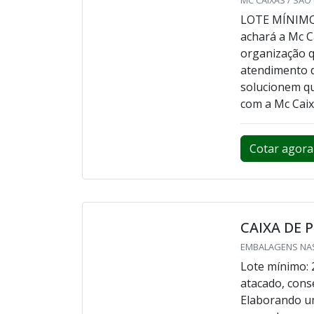
CAIXA DE 
MC CAIXAS / SÃO
LOTE MÍNIMO:
achará a Mc 
organização q
atendimento d
solucionem qu
com a Mc Caixa
Cotar agora
CAIXA DE 