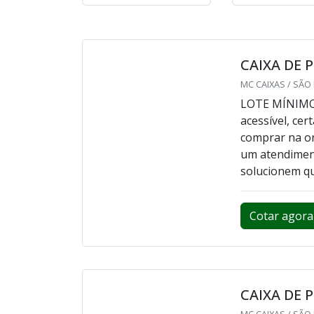
CAIXA DE PIZZA
CAIXA DE 
PERSONALIZADA
ATACADO 
Cotar agora
Cotar ag
CAIXA DE 
MC CAIXAS / SÃO
LOTE MÍNIMO:
acessível, ce
comprar na or
um atendiment
solucionem qu
Cotar agora