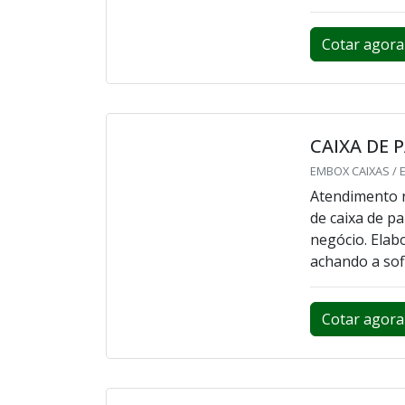
CAIXA DE 
MHM CAIXAS / CA
Buscando por 
do ramo empre
segmento e de
POUCO MAIS 
caixa de pap
serviços, encon
Cotar agora