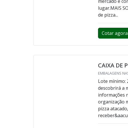
EMBALAGENS NAS
Lote mínimo: 
atacado, cons
Elaborando u
mercado e con
lugar.MAIS S
de pizza...
Cotar agora
CAIXA DE 
EMBALAGENS NAS
Lote mínimo: 
descobrirá a 