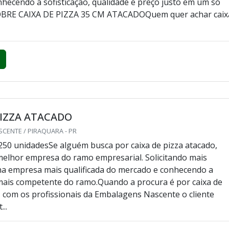
CENTE / PIRAQUARA - PR
250 unidadesQuem está à procura de caixa de pizza 35 cm
eguirá encontrar no website da Embalagens Nascente.
m orçamento detalhado na empresa mais qualificada do
hecendo a sofisticação, qualidade e preço justo em um só
OBRE CAIXA DE PIZZA 35 CM ATACADOQuem quer achar caix
PIZZA ATACADO
CENTE / PIRAQUARA - PR
250 unidadesSe alguém busca por caixa de pizza atacado,
melhor empresa do ramo empresarial. Solicitando mais