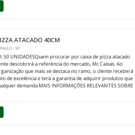
a empresa mais qualificada do mercado e conhecendo a
mais competente do ramo.Quando a procura é por caixa de
, com os profissionais da Embalagens Nascente o cliente
..
PIZZA ATACADO 40CM
 PAULO - SP
 50 UNIDADESQuem procurar por caixa de pizza atacado
nte descobrirá a referência do mercado, Mc Caixas. Ao
ganização que mais se destaca no ramo, o cliente receberá
o de excelência e terá a garantia de adquirir produtos que
qualquer demanda.MAIS INFORMAÇÕES RELEVANTES SOBRE