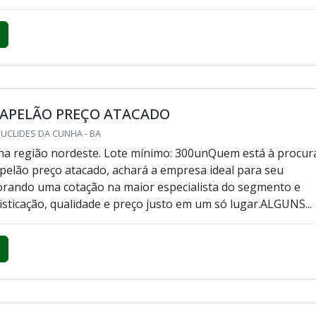
PAPELÃO PREÇO ATACADO
MPINAS - SP
caixa de papelão preço atacado, descobrirá a melhor empr
sarial. Solicitando mais informações na maior especialista 
scobrindo a melhor em qualidade e custo benefício.UM
SOBRE CAIXA DE PAPELÃO PREÇO ATACADOQuem quer ach
elão preço atacado em uma empresa comprometida com os
tra n...