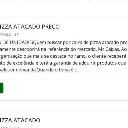
PIZZA
CAIXA DE PIZZA
CAIXA DE PIZ
40CM
OITAVA BRANCA
ora
Cotar agora
Cotar agora
PIZZA ATACADO PREÇO
 PAULO - SP
 50 UNIDADESQuem buscar por caixa de pizza atacado pre
rtamente descobrirá na referência do mercado, Mc Caixas. Ao
ganização que mais se destaca no ramo, o cliente receberá
o de excelência e terá a garantia de adquirir produtos que
alquer demanda.Quando o tema é c...