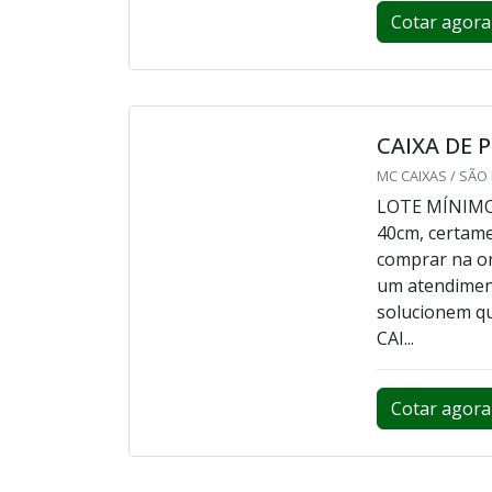
informações n
organização 
pizza atacado
receber&aacut.
Cotar agora
CAIXA DE 
MC CAIXAS / SÃO
LOTE MÍNIMO:
40cm, certame
comprar na or
um atendiment
solucionem 
CAI...