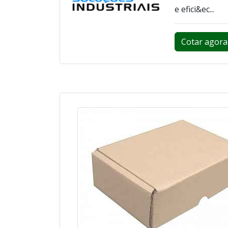
e efici&ec...
Cotar agora