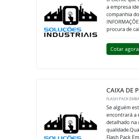
a empresa ide
companhia do 
INFORMAÇÕES
procura de ca
Cotar agora
CAIXA DE 
FLASH PACK EMBA
Se alguém est
encontrará a
detalhado na 
qualidade.Qua
Flash Pack Em