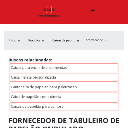
F
ornecedor de tabuleiro de papelão ondulado
C
aixas de papelão
Início
Produtos
Buscas relacionadas:
Caixas para envio de encomendas
Caixa maleta personalizada
Cantoneira de papelão para paletização
Caixa de papelão com colmeia
Caixas de papelão para comprar
FORNECEDOR DE TABULEIRO DE