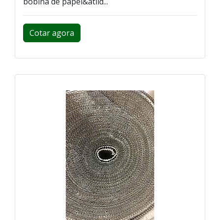
bobina de papel&atild...
Cotar agora