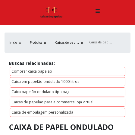
C
aixa de papel ondulado
C
aixas de papelão
Início
Produtos
Buscas relacionadas:
Comprar caixa papelao
Caixa em papelão ondulado 1000 litros
Caixa papelão ondulado tipo bag
Caixas de papelão para e commerce loja virtual
Caixa de embalagem personalizada
CAIXA DE PAPEL ONDULADO