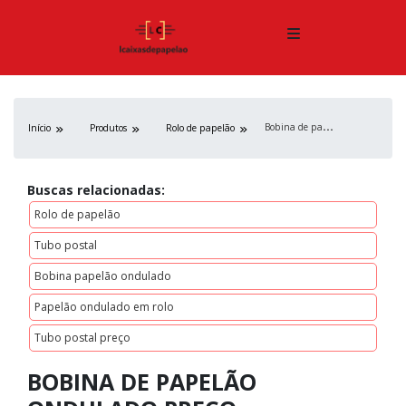
B
obina de papelão ondulado preço
Início
Produtos
Rolo de papelão
Buscas relacionadas:
Rolo de papelão
Tubo postal
Bobina papelão ondulado
Papelão ondulado em rolo
Tubo postal preço
BOBINA DE PAPELÃO