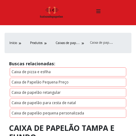
C
aixa de papelão tampa e fundo
C
aixas de papelão
Início
Produtos
Buscas relacionadas:
Caixa de pizza e esfiha
Caixa de Papelão Pequena Preço
Caixa de papelão retangular
Caixa de papelão para cesta de natal
Caixa de papelão pequena personalizada
CAIXA DE PAPELÃO TAMPA E