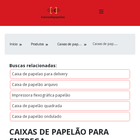
C
aixas de papelão para entrega
C
aixas de papelão
Início
Produtos
Buscas relacionadas:
Caixa de papelao para delivery
Caixa de papelão arquivo
Impressora flexográfica papelão
Caixa de papelão quadrada
Caixa de papelão ondulado
CAIXAS DE PAPELÃO PARA